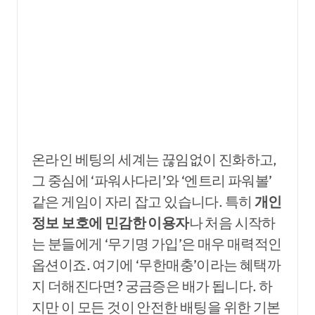
온라인 베팅의 세계는 끊임없이 진화하고,
그 중심에 ‘파워사다리’와 ‘엔트리 파워볼’
같은 게임이 자리 잡고 있습니다. 특히
개인
정보 보호에 민감한 이용자
나 처음 시작하
는 분들에게 ‘무기명 가입’은 매우 매력적인
옵션이죠. 여기에 ‘무한매충’이라는 혜택까
지 더해진다면? 궁금증은 배가 됩니다. 하
지만 이 모든 것이 안전한 배팅을 위한 기본