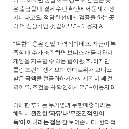
은 출금할 때 결제 수단 확인에서 문제가 생
기더라고요. 적당한 선에서 검증을 하는 곳
이 더 정상적인 것 같아요.” – 이용자 A
“무한매충은 정말 매력적이에요. 자금이 부
족할 때 추가 충전하면 보너스가 들어와서
게임을 지속할 수 있는 힘이 됐죠. 하지만
롤링 조건이 생각보다 까다로워서 보너스
받은 금액을 현금화하기까지 시간이 꽤 걸
렸어요. 조건을 꼭 확인하세요.” – 이용자 B
이러한 후기는 무기명과 무한매충이라는
혜택이
완전한 ‘자유’나 ‘무조건적인 이
득’이 아니라는 점
을 잘 보여줍니다. 합리적