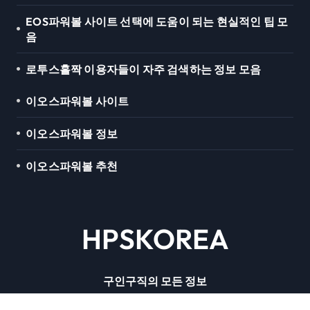
EOS파워볼 사이트 선택에 도움이 되는 현실적인 팁 모
음
로투스홀짝 이용자들이 자주 검색하는 정보 모음
이오스파워볼 사이트
이오스파워볼 정보
이오스파워볼 추천
HPSKOREA
구인구직의 모든 정보