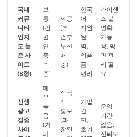
국내
보
한국
라이센
커뮤
통
제공
어
스 불
니티
(간
(조
지원
명확
인지
편
건부
완
가능
도 높
인
무한
벽,
성, 평
은 사
증
매
입출
판 관
이트
수
충)
금
리 필
(B형)
준)
편리
요
매
적극
우
신생
적
가입
높
운영
광고
홍보
간
음
기간
집중
(과
편,
(거
짧음,
사이
장된
초기
의
신뢰도