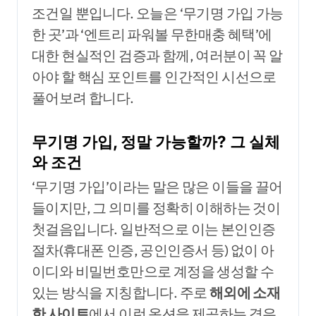
조건일 뿐입니다. 오늘은 ‘무기명 가입 가능
한 곳’과 ‘엔트리 파워볼 무한매충 혜택’에
대한 현실적인 검증과 함께, 여러분이 꼭 알
아야 할 핵심 포인트를 인간적인 시선으로
풀어보려 합니다.
무기명 가입, 정말 가능할까? 그 실체
와 조건
‘무기명 가입’이라는 말은 많은 이들을 끌어
들이지만, 그 의미를 정확히 이해하는 것이
첫걸음입니다. 일반적으로 이는 본인인증
절차(휴대폰 인증, 공인인증서 등) 없이 아
이디와 비밀번호만으로 계정을 생성할 수
있는 방식을 지칭합니다. 주로
해외에 소재
한 사이트
에서 이런 옵션을 제공하는 경우