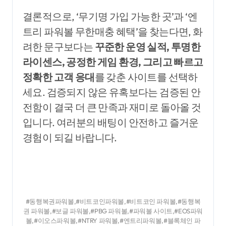
결론적으로, ‘무기명 가입 가능한 곳’과 ‘엔
트리 파워볼 무한매충 혜택’을 찾는다면, 화
려한 문구보다는
꾸준한 운영 실적, 투명한
라이센스, 공정한 게임 환경, 그리고 빠르고
정확한 고객 응대
를 갖춘 사이트를 선택하
세요. 검증되지 않은 유혹보다는 검증된 안
전함이 결국 더 큰 만족과 재미로 돌아올 것
입니다. 여러분의 배팅이 안전하고 즐거운
경험이 되길 바랍니다.
#동행복권파워볼,#비트코인파워볼,#비트코인 파워볼,#동행복
권 파워볼,#보글 파워볼,#PBG 파워볼,#파워볼 사이트,#EOS파워
볼,#이오스파워볼,#NTRY 파워볼,#엔트리파워볼,#블록체인 파