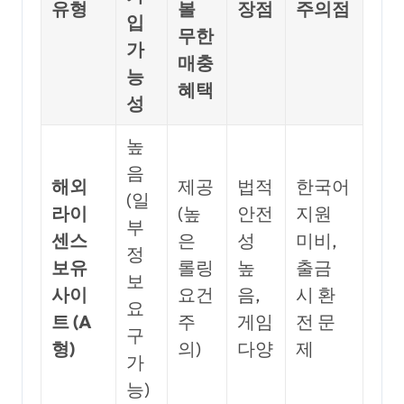
유형
볼
장점
주의점
입
무한
가
매충
능
혜택
성
높
음
해외
제공
법적
한국어
(일
라이
(높
안전
지원
부
센스
은
성
미비,
정
보유
롤링
높
출금
보
사이
요건
음,
시 환
요
트 (A
주
게임
전 문
구
형)
의)
다양
제
가
능)