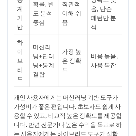
확률, 빈
직관적
계
음, 단순
도 분석
이해 쉬
기
패턴만 분
중심
움
반
석
하
머신러
이
가장 높
닝+딥러
비용 높음,
브
은 정확
닝+통계
사용 복잡
리
도
결합
드
개인 사용자에게는 머신러닝 기반 도구가
가성비가 좋은 편입니다. 초보자도 쉽게 사
용할 수 있고, 비교적 높은 정확도를 제공합
니다. 반면 전문가나 높은 수익을 목표로 하
는 사용자에게는 하이브리드 도구가 적합