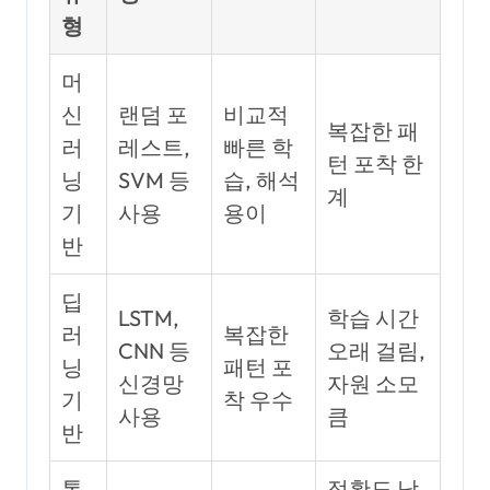
형
머
신
랜덤 포
비교적
복잡한 패
러
레스트,
빠른 학
턴 포착 한
닝
SVM 등
습, 해석
계
기
사용
용이
반
딥
LSTM,
학습 시간
러
복잡한
CNN 등
오래 걸림,
닝
패턴 포
신경망
자원 소모
기
착 우수
사용
큼
반
통
정확도 낮