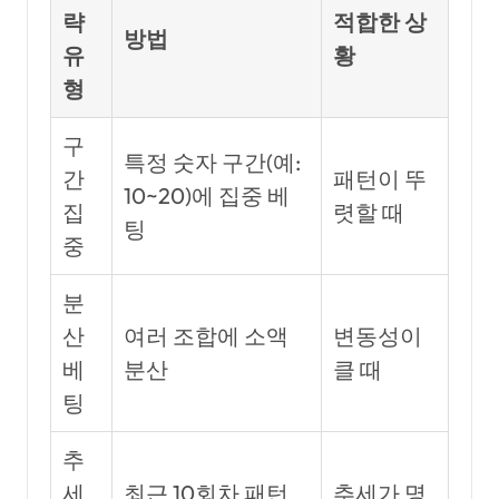
략
적합한 상
방법
유
황
형
구
특정 숫자 구간(예:
간
패턴이 뚜
10~20)에 집중 베
집
렷할 때
팅
중
분
산
여러 조합에 소액
변동성이
베
분산
클 때
팅
추
세
최근 10회차 패턴
추세가 명