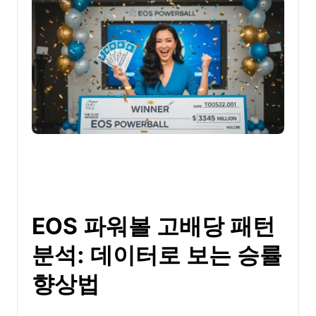
EOS 파워볼 고배당 패턴
분석: 데이터로 보는 승률
향상법