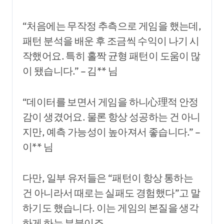
“처음에는 무작정 추측으로 게임을 했는데,
패턴 분석을 배운 후 조금씩 수익이 나기 시
작했어요. 특히 홀짝 균형 패턴이 도움이 많
이 됐습니다.” – 김** 님
“데이터를 보면서 게임을 하니心理적 안정
감이 생겼어요. 물론 항상 성공하는 건 아니
지만, 예측 가능성이 높아져서 좋습니다.” –
이** 님
다만, 일부 유저들은 “패턴이 항상 통하는
건 아니라서 때로는 실패도 경험했다”고 말
하기도 했습니다. 이는 게임의 본질을 생각
하게 하는 부분이죠.