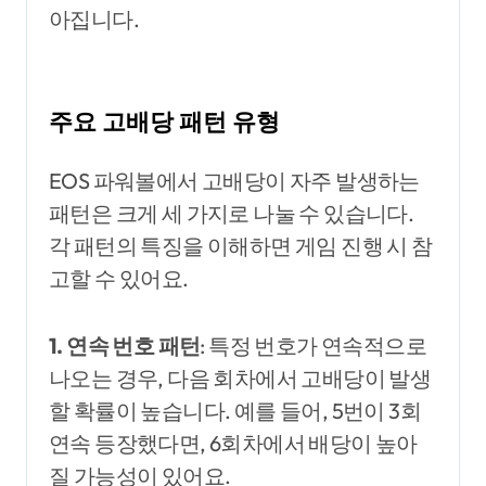
아집니다.
주요 고배당 패턴 유형
EOS 파워볼에서 고배당이 자주 발생하는
패턴은 크게 세 가지로 나눌 수 있습니다.
각 패턴의 특징을 이해하면 게임 진행 시 참
고할 수 있어요.
1. 연속 번호 패턴
: 특정 번호가 연속적으로
나오는 경우, 다음 회차에서 고배당이 발생
할 확률이 높습니다. 예를 들어, 5번이 3회
연속 등장했다면, 6회차에서 배당이 높아
질 가능성이 있어요.