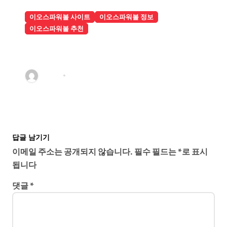
이오스파워볼 사이트
이오스파워볼 정보
이오스파워볼 추천
사설파워볼 출금 안정성이 뛰어난 곳
을 찾는 기준이 사용하면서 높아졌다
관리자
7월 11, 2026
답글 남기기
이메일 주소는 공개되지 않습니다.
필수 필드는
*
로 표시
됩니다
댓글
*