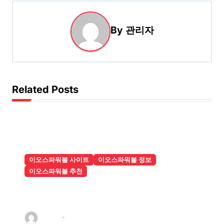
By
관리자
Related Posts
이오스파워볼 사이트
이오스파워볼 정보
이오스파워볼 추천
파워볼사이트 출금 후기를 보고 선택
한 점
관리자
8월 2, 2026