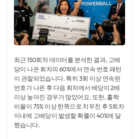
최근 150회차 데이터를 분석한 결과, 고배
당이 나온 회차의 60%에서 연속 번호 패턴
이 관찰되었습니다. 특히 3회 이상 연속된
번호가 나온 후 다음 회차에서 배당이 2배
이상 높아진 경우가 많았어요. 또한, 홀짝
비율이 75% 이상 한쪽으로 치우친 후 5회차
이내에 고배당이 발생할 확률이 40%에 달
했습니다.