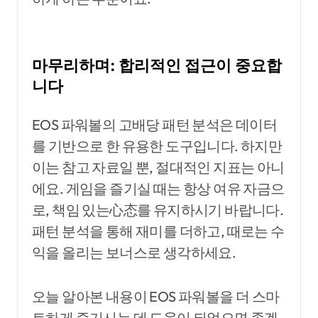
마무리하며: 합리적인 접근이 중요합
니다
EOS 파워볼의 고배당 패턴 분석은 데이터
를 기반으로 한 유용한 도구입니다. 하지만
이는 참고 자료일 뿐, 절대적인 지표는 아니
에요. 게임을 즐기실 때는 항상 여유 자금으
로, 책임 있는心态를 유지하시기 바랍니다.
패턴 분석을 통해 재미를 더하고, 때로는 수
익을 올리는 보너스로 생각하세요.
오늘 알아본 내용이 EOS 파워볼을 더 스마
트하게 즐기시는 데 도움이 되었으면 좋겠