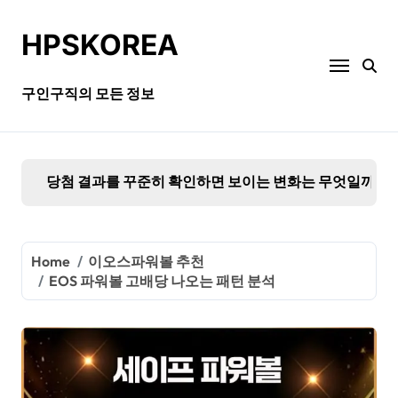
Skip
to
HPSKOREA
content
구인구직의 모든 정보
사설파워볼 출금
Home
이오스파워볼 추천
EOS 파워볼 고배당 나오는 패턴 분석